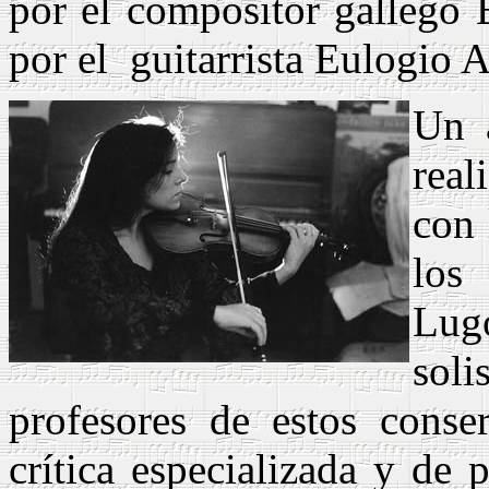
por el compositor gallego 
por el
guitarrista Eulogio A
Un 
real
con 
los
Lug
soli
profesores de estos conse
crítica especializada y de 