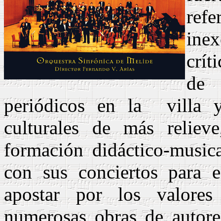
ref
ine
crít
de 
periódicos en la
villa 
culturales de más reliev
formación didáctico-music
con sus conciertos para es
apostar por los valores 
numerosas obras de autores