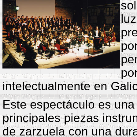
sol
lu
pr
po
pen
po
intelectualmente en Gali
Este espectáculo es una 
principales piezas instru
de zarzuela con una dur