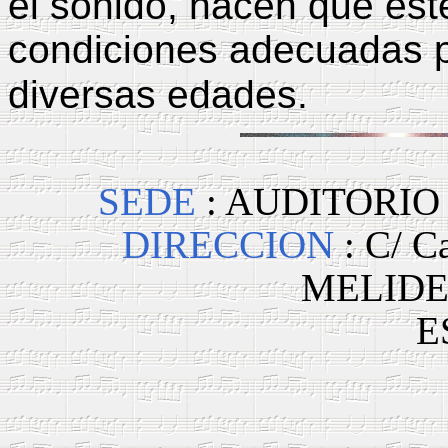
el sonido, hacen que est
condiciones adecuadas p
diversas edades.
SEDE
: AUDITORIO
DIRECCION
: C/ C
MELIDE
E